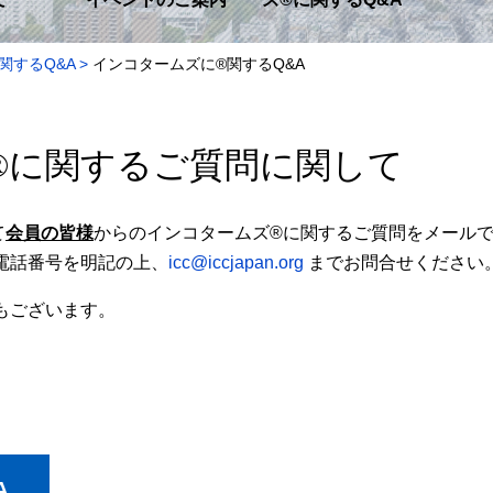
関するQ&A
インコタームズに®関するQ&A
®
に関するご質問に関して
て
会員の皆様
からのインコタームズ®に関するご質問をメール
電話番号を明記の上、
icc@iccjapan.org
までお問合せください
もございます。
A