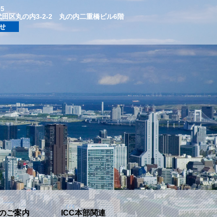
05
田区丸の内3-2-2 丸の内二重橋ビル6階
合せ
のご案内
ICC本部関連