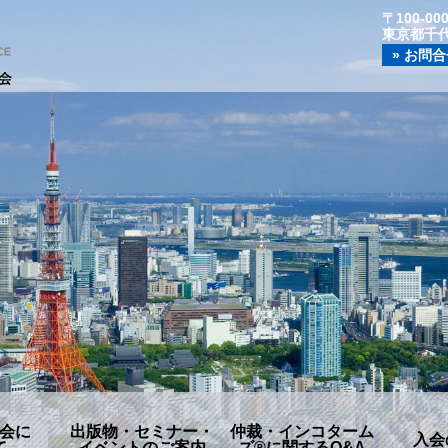
〒100-00
東京都千代
» お問
会に
出版物・セミナー・
仲裁・インコターム
入会
て
イベントのご案内
ズ®に関するQ&A